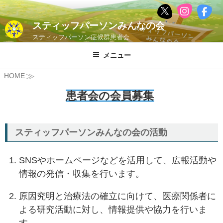
コ
ン
スティッフパーソンみんなの会
テ
スティッフパーソン症候群患者会
ン
ツ
メニュー
へ
≫
HOME
ス
キ
患者会の会員募集
ッ
プ
スティッフパーソンみんなの会の活動
SNSやホームページなどを活用して、広報活動や
情報の発信・収集を行います。
原因究明と治療法の確立に向けて、医療関係者に
よる研究活動に対し、情報提供や協力を行いま
す。