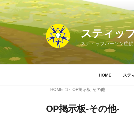
コ
ン
テ
ン
スティッ
ツ
へ
スティッフパーソン症候
ス
キ
ッ
プ
HOME
ステ
≫
HOME
OP掲示板-その他-
OP掲示板-その他-